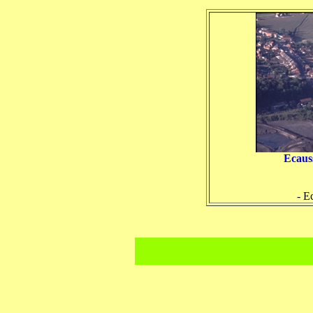
Ecauss
- E