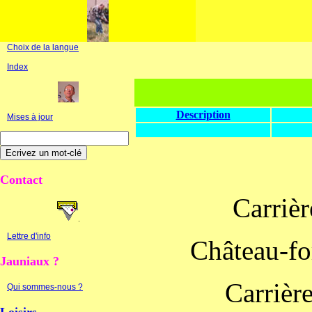
Choix de la langue
Index
Description
Mises à jour
Contact
Carriè
Lettre d'info
Château-fo
Jauniaux ?
Carrièr
Qui sommes-nous ?