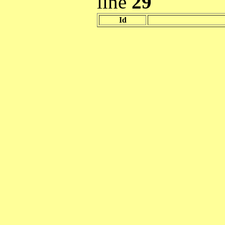
line
29
Id