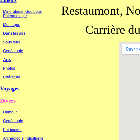
Loisirs
Restaumont, No
Minéralogie, Géologie,
Paléontologie
Montagne
Carrière d
Dans les airs
Sous terre
Généalogie
Arts
Photos
Littérature
Voyages
Divers
Humour
Généalogie
Patrimoine
Archéologie industrielle