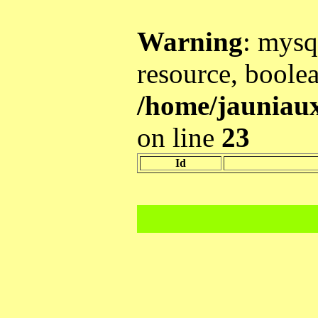
Warning
: mysq
resource, boole
/home/jauniaux
on line
23
Id