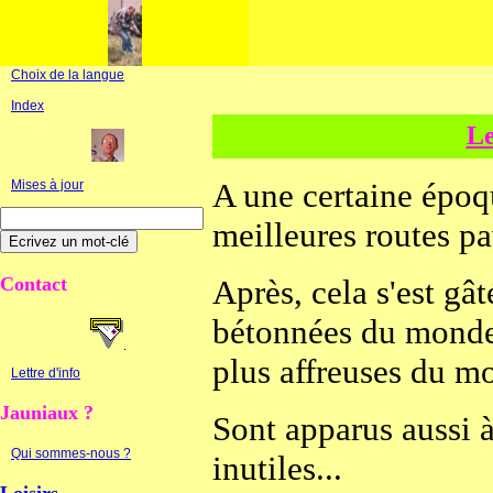
Choix de la langue
Index
Le
A une certaine époqu
Mises à jour
meilleures routes p
Contact
Après, cela s'est gâ
bétonnées du monde.
plus affreuses du m
Lettre d'info
Jauniaux ?
Sont apparus aussi 
Qui sommes-nous ?
inutiles...