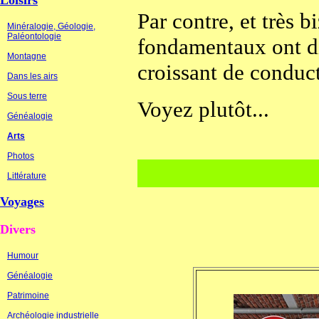
Loisirs
Par contre, et très 
Minéralogie, Géologie,
Paléontologie
fondamentaux ont di
Montagne
croissant de conduc
Dans les airs
Sous terre
Voyez plutôt...
Généalogie
Arts
Photos
Littérature
Voyages
Divers
Humour
Généalogie
Patrimoine
Archéologie industrielle