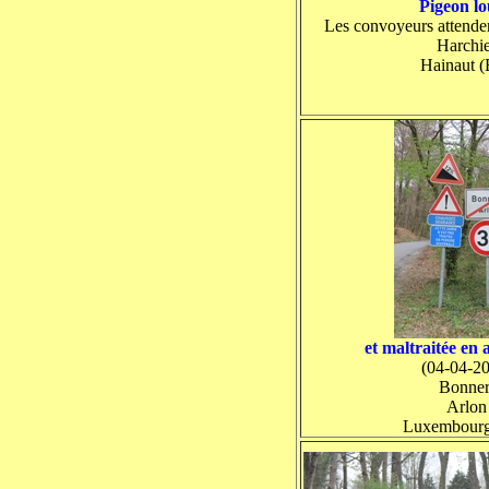
Pigeon l
Les convoyeurs attenden
Harchi
Hainaut 
et maltraitée en 
(04-04-2
Bonner
Arlon
Luxembourg