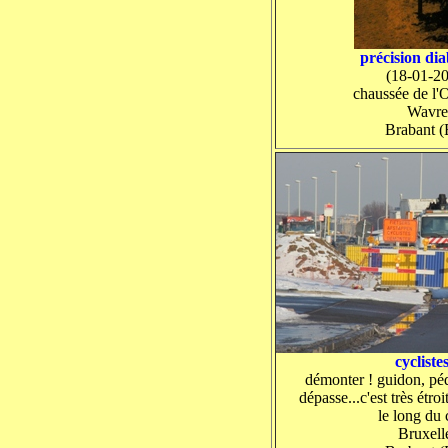
précision dia
(18-01-2
chaussée de l'
Wavre
Brabant 
cyclistes
démonter ! guidon, péd
dépasse...c'est très étro
le long du 
Bruxell