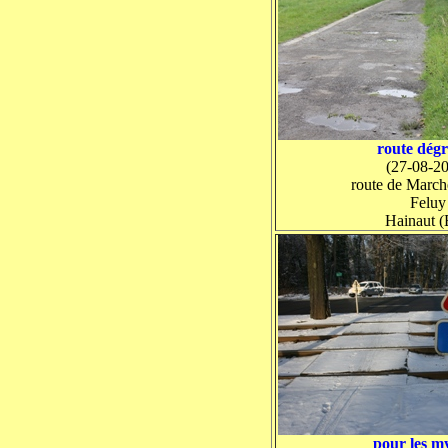
route dég
(27-08-2
route de March
Feluy
Hainaut 
pour les m