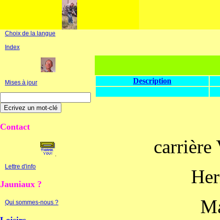
Choix de la langue
Index
Description
Mises à jour
Contact
carriè
Lettre d'info
Her
Jauniaux ?
Ma
Qui sommes-nous ?