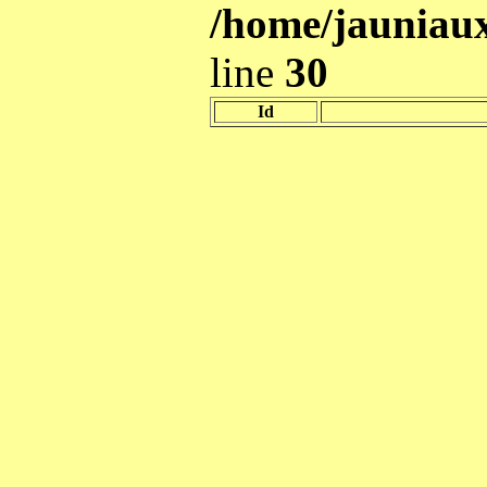
/home/jauniaux
line
30
Id